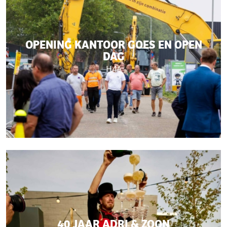
OPENING KANTOOR GOES EN OPEN
DAG
H4A
40 JAAR ADRI & ZOON